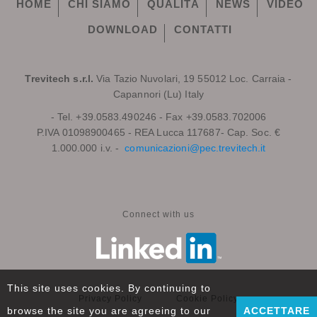
HOME
CHI SIAMO
QUALITÀ
NEWS
VIDEO
DOWNLOAD
CONTATTI
Trevitech s.r.l.
Via Tazio Nuvolari, 19 55012 Loc. Carraia -
Capannori (Lu) Italy
- Tel. +39.0583.490246 - Fax +39.0583.702006
P.IVA 01098900465 - REA Lucca 117687- Cap. Soc. €
1.000.000 i.v. -
comunicazioni@pec.trevitech.it
Connect with us
This site uses cookies. By continuing to
Privacy Policy
Cookie Policy
browse the site you are agreeing to our
ACCETTARE