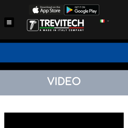

VIDEO