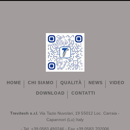
HOME
CHI SIAMO
QUALITÀ
NEWS
VIDEO
DOWNLOAD
CONTATTI
Trevitech s.r.l.
Via Tazio Nuvolari, 19 55012 Loc. Carraia -
Capannori (Lu) Italy
- Tel. +39.0583.490246 - Fax +39.0583.702006