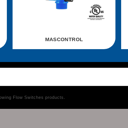
MASCONTROL
owing Flow Switches products.