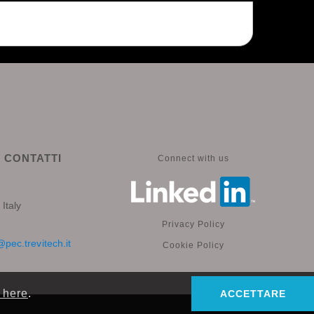
CONTATTI
Connect with us
Italy
Privacy Policy
pec.trevitech.it
Cookie Policy
 here
.
ACCETTARE