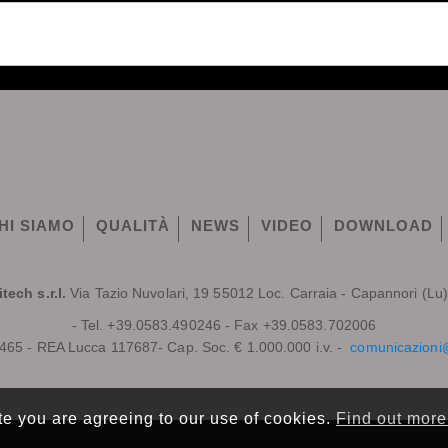
HI SIAMO
QUALITÀ
NEWS
VIDEO
DOWNLOAD
tech s.r.l.
Via Tazio Nuvolari, 19 55012 Loc. Carraia - Capannori (Lu) 
- Tel. +39.0583.490246 - Fax +39.0583.702006
465 - REA Lucca 117687- Cap. Soc. € 1.000.000 i.v. -
comunicazioni@
te you are agreeing to our use of cookies.
Find out more